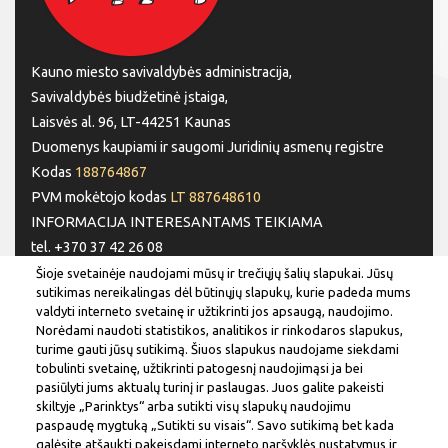
Kauno miesto savivaldybės administracija,
Savivaldybės biudžetinė įstaiga,
Laisvės al. 96, LT-44251 Kaunas
Duomenys kaupiami ir saugomi Juridinių asmenų registre
Kodas
188764867
PVM mokėtojo kodas
LT 887648610
INFORMACIJA INTERESANTAMS TEIKIAMA
tel. +370 37 42 26 08
tel. +370 37 77 76 66
Šioje svetainėje naudojami mūsų ir trečiųjų šalių slapukai. Jūsų
sutikimas nereikalingas dėl būtinųjų slapukų, kurie padeda mums
tel. +370 660 07000
valdyti interneto svetainę ir užtikrinti jos apsaugą, naudojimo.
el. p.
info@kaunas.lt
Norėdami naudoti statistikos, analitikos ir rinkodaros slapukus,
turime gauti jūsų sutikimą. Šiuos slapukus naudojame siekdami
SEKITE MUS
tobulinti svetainę, užtikrinti patogesnį naudojimąsi ja bei
pasiūlyti jums aktualų turinį ir paslaugas. Juos galite pakeisti
skiltyje „Parinktys“ arba sutikti visų slapukų naudojimu
paspaudę mygtuką „Sutikti su visais“. Savo sutikimą bet kada
galėsite atšaukti pakeisdami interneto naršyklės nustatymus ir