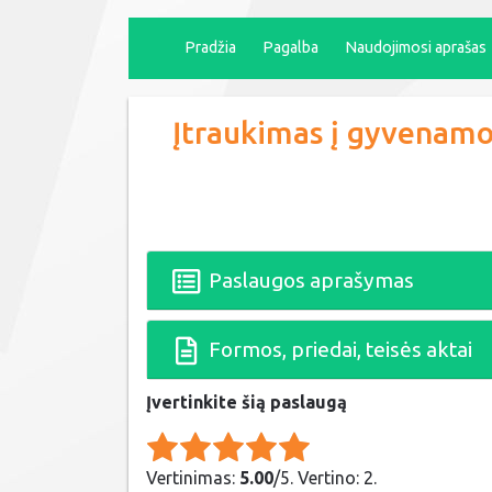
Pradžia
Pagalba
Naudojimosi aprašas
Įtraukimas į gyvenamo
Paslaugos aprašymas
Formos, priedai, teisės aktai
Įvertinkite šią paslaugą
Rate this item:
Submit Rating
Vertinimas:
5.00
/5. Vertino: 2.