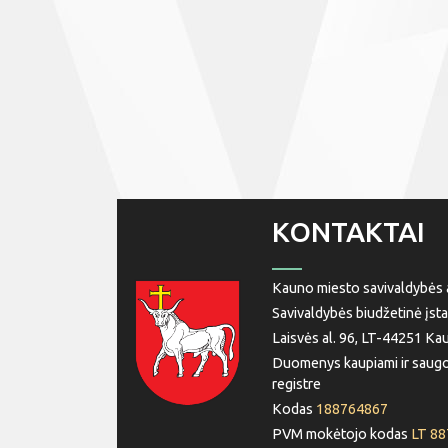
KONTAKTAI
Kauno miesto savivaldybės a
Savivaldybės biudžetinė įsta
Laisvės al. 96, LT-44251 Ka
Duomenys kaupiami ir saugo
registre
Kodas
188764867
PVM mokėtojo kodas
LT 8