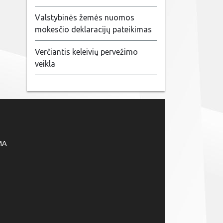
Valstybinės žemės nuomos
mokesčio deklaracijų pateikimas
Verčiantis keleivių pervežimo
veikla
MA