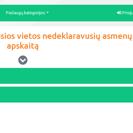
Paslaugų kategorijos
Prisij
sios vietos nedeklaravusių asmenų
apskaitą