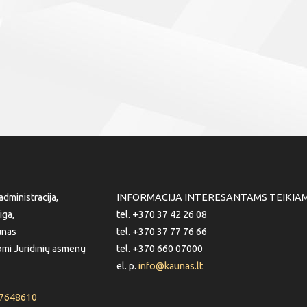
dministracija,
INFORMACIJA INTERESANTAMS TEIKIA
iga,
tel. +370 37 42 26 08
unas
tel. +370 37 77 76 66
mi Juridinių asmenų
tel. +370 660 07000
el. p.
info@kaunas.lt
87648610