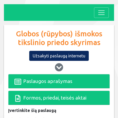
Globos (rūpybos) išmokos
tikslinio priedo skyrimas
Užsakyti paslaugą internetu
Paslaugos aprašymas
Formos, priedai, teisės aktai
Įvertinkite šią paslaugą