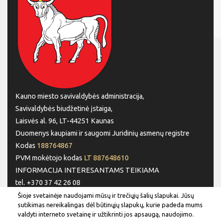
Kauno miesto savivaldybės administracija,
Savivaldybės biudžetinė įstaiga,
Laisvės al. 96, LT-44251 Kaunas
Duomenys kaupiami ir saugomi Juridinių asmenų registre
Kodas
188764867
PVM mokėtojo kodas
LT 887648610
INFORMACIJA INTERESANTAMS TEIKIAMA
tel. +370 37 42 26 08
tel. +370 37 77 76 66
Šioje svetainėje naudojami mūsų ir trečiųjų šalių slapukai. Jūsų
sutikimas nereikalingas dėl būtinųjų slapukų, kurie padeda mums
tel. +370 660 07000
valdyti interneto svetainę ir užtikrinti jos apsaugą, naudojimo.
el. p.
info@kaunas.lt