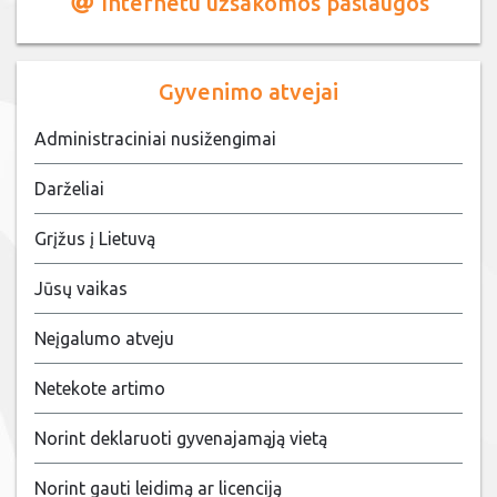
Internetu užsakomos paslaugos
Gyvenimo atvejai
Administraciniai nusižengimai
Darželiai
Grįžus į Lietuvą
Jūsų vaikas
Neįgalumo atveju
Netekote artimo
Norint deklaruoti gyvenajamąją vietą
Norint gauti leidimą ar licenciją