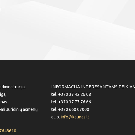
dministracija,
INFORMACIJA INTERESANTAMS TEIKIA
iga,
tel. +370 37 42 26 08
unas
tel. +370 37 77 76 66
mi Juridinių asmenų
tel. +370 660 07000
el. p.
info@kaunas.lt
87648610