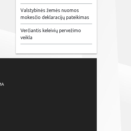
Valstybinės žemės nuomos
mokesčio deklaracijų pateikimas
Verčiantis keleivių pervežimo
veikla
MA