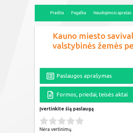
Pradžia
Pagalba
Naudojimosi aprašas
Kauno miesto saviva
valstybinės žemės pe
Paslaugos aprašymas
Formos, priedai, teisės aktai
Įvertinkite šią paslaugą
Rate this item:
Submit Rating
Nėra vertinimų.