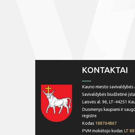
KONTAKTAI
Kauno miesto savivaldybės a
Savivaldybės biudžetinė įsta
Laisvės al. 96, LT-44251 Ka
Duomenys kaupiami ir saugo
registre
Kodas
188764867
PVM mokėtojo kodas
LT 8