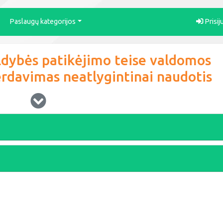
Paslaugų kategorijos
Prisij
ldybės patikėjimo teise valdomos
rdavimas neatlygintinai naudotis