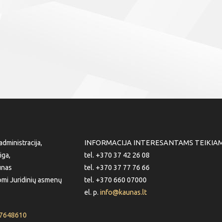
dministracija,
INFORMACIJA INTERESANTAMS TEIKIA
iga,
tel. +370 37 42 26 08
unas
tel. +370 37 77 76 66
mi Juridinių asmenų
tel. +370 660 07000
el. p.
info@kaunas.lt
87648610