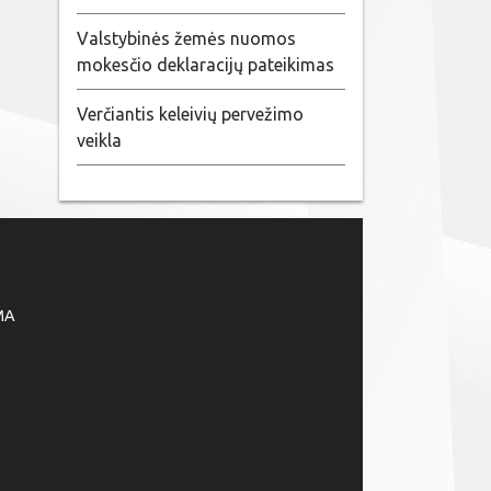
Valstybinės žemės nuomos
mokesčio deklaracijų pateikimas
Verčiantis keleivių pervežimo
veikla
MA