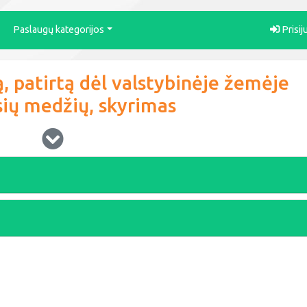
Paslaugų kategorijos
Prisij
, patirtą dėl valstybinėje žemėje
sių medžių, skyrimas