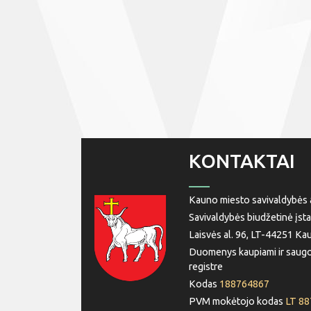
KONTAKTAI
Kauno miesto savivaldybės a
Savivaldybės biudžetinė įsta
Laisvės al. 96, LT-44251 Ka
Duomenys kaupiami ir saugo
registre
Kodas
188764867
PVM mokėtojo kodas
LT 8