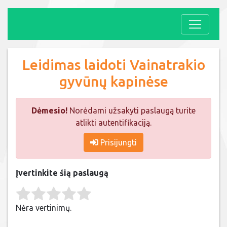
Leidimas laidoti Vainatrakio
gyvūnų kapinėse
Dėmesio!
Norėdami užsakyti paslaugą turite
atlikti autentifikaciją.
Prisijungti
Įvertinkite šią paslaugą
Rate this item:
Submit Rating
Nėra vertinimų.