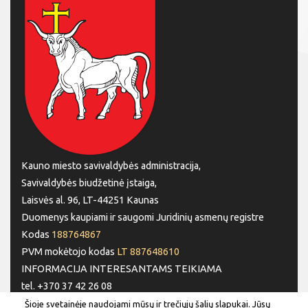
Kauno miesto savivaldybės administracija,
Savivaldybės biudžetinė įstaiga,
Laisvės al. 96, LT-44251 Kaunas
Duomenys kaupiami ir saugomi Juridinių asmenų registre
Kodas
188764867
PVM mokėtojo kodas
LT 887648610
INFORMACIJA INTERESANTAMS TEIKIAMA
tel. +370 37 42 26 08
tel. +370 37 77 76 66
Šioje svetainėje naudojami mūsų ir trečiųjų šalių slapukai. Jūsų