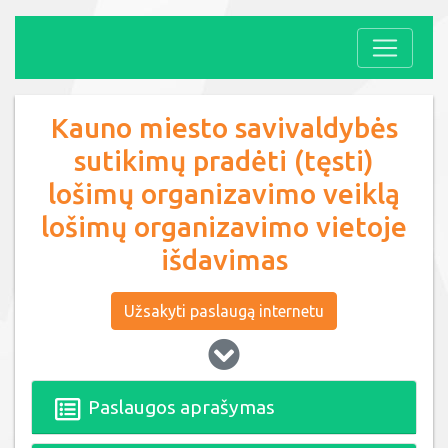
Kauno miesto savivaldybės
sutikimų pradėti (tęsti)
lošimų organizavimo veiklą
lošimų organizavimo vietoje
išdavimas
Užsakyti paslaugą internetu
Paslaugos aprašymas