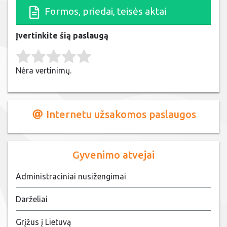
Formos, priedai, teisės aktai
Įvertinkite šią paslaugą
Rate this item:
Submit Rating
Nėra vertinimų.
Internetu užsakomos paslaugos
Gyvenimo atvejai
Administraciniai nusižengimai
Darželiai
Grįžus į Lietuvą