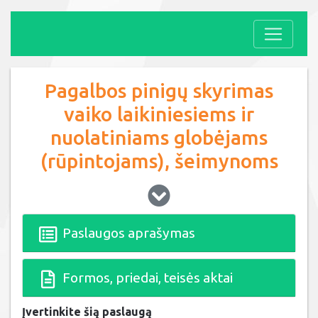
Pagalbos pinigų skyrimas
vaiko laikiniesiems ir
nuolatiniams globėjams
(rūpintojams), šeimynoms
Paslaugos aprašymas
Formos, priedai, teisės aktai
Įvertinkite šią paslaugą