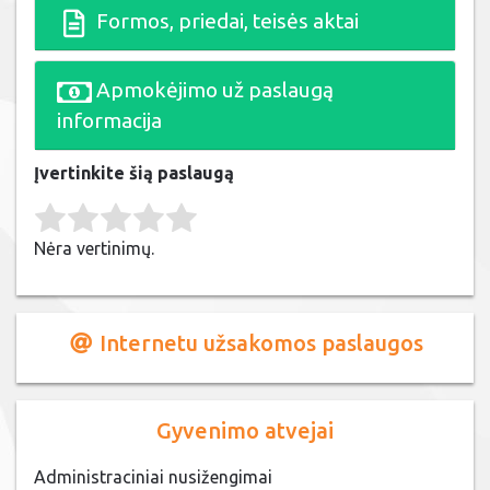
Formos, priedai, teisės aktai
Apmokėjimo už paslaugą
informacija
Įvertinkite šią paslaugą
Rate this item:
Submit Rating
Nėra vertinimų.
Internetu užsakomos paslaugos
Gyvenimo atvejai
Administraciniai nusižengimai