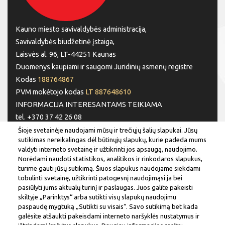
Kauno miesto savivaldybės administracija,
Savivaldybės biudžetinė įstaiga,
Laisvės al. 96, LT-44251 Kaunas
Duomenys kaupiami ir saugomi Juridinių asmenų registre
Kodas
188764867
PVM mokėtojo kodas
LT 887648610
INFORMACIJA INTERESANTAMS TEIKIAMA
tel. +370 37 42 26 08
tel. +370 37 77 76 66
Šioje svetainėje naudojami mūsų ir trečiųjų šalių slapukai. Jūsų
sutikimas nereikalingas dėl būtinųjų slapukų, kurie padeda mums
tel. +370 660 07000
valdyti interneto svetainę ir užtikrinti jos apsaugą, naudojimo.
el. p.
info@kaunas.lt
Norėdami naudoti statistikos, analitikos ir rinkodaros slapukus,
turime gauti jūsų sutikimą. Šiuos slapukus naudojame siekdami
SEKITE MUS
tobulinti svetainę, užtikrinti patogesnį naudojimąsi ja bei
pasiūlyti jums aktualų turinį ir paslaugas. Juos galite pakeisti
skiltyje „Parinktys“ arba sutikti visų slapukų naudojimu
paspaudę mygtuką „Sutikti su visais“. Savo sutikimą bet kada
galėsite atšaukti pakeisdami interneto naršyklės nustatymus ir