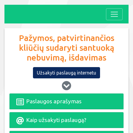
Pažymos, patvirtinančios
kliūčių sudaryti santuoką
nebuvimą, išdavimas
Užsakyti paslaugą internetu
Paslaugos aprašymas
Kaip užsakyti paslaugą?