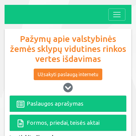
Pažymų apie valstybinės
žemės sklypų vidutines rinkos
vertes išdavimas
Užsakyti paslaugą internetu
Paslaugos aprašymas
Formos, priedai, teisės aktai