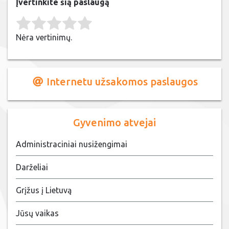
Įvertinkite šią paslaugą
Rate this item:
Submit Rating
Nėra vertinimų.
Internetu užsakomos paslaugos
Gyvenimo atvejai
Administraciniai nusižengimai
Darželiai
Grįžus į Lietuvą
Jūsų vaikas