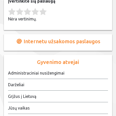
Įvertinkite šią paslaugą
Rate this item:
Submit Rating
Nėra vertinimų.
Internetu užsakomos paslaugos
Gyvenimo atvejai
Administraciniai nusižengimai
Darželiai
Grįžus į Lietuvą
Jūsų vaikas