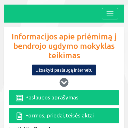
Informacijos apie priėmimą į
bendrojo ugdymo mokyklas
teikimas
Užsakyti paslaugą internetu
Paslaugos aprašymas
Formos, priedai, teisės aktai