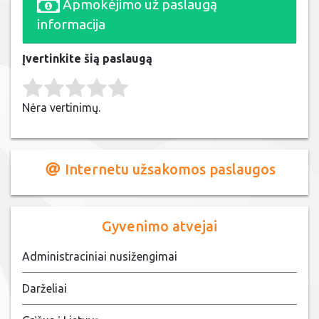
Apmokėjimo už paslaugą
informacija
Įvertinkite šią paslaugą
Rate this item:
Submit Rating
Nėra vertinimų.
Internetu užsakomos paslaugos
Gyvenimo atvejai
Administraciniai nusižengimai
Darželiai