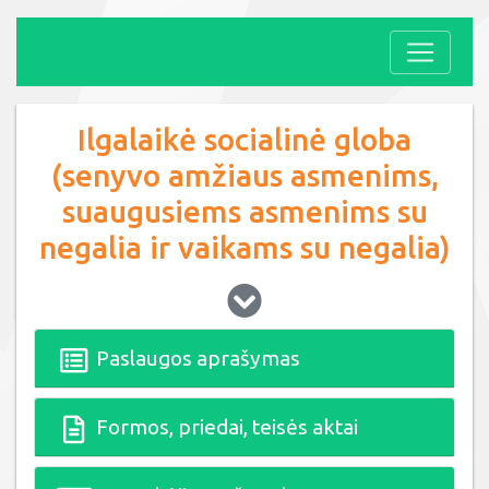
Ilgalaikė socialinė globa
(senyvo amžiaus asmenims,
suaugusiems asmenims su
negalia ir vaikams su negalia)
Paslaugos aprašymas
Formos, priedai, teisės aktai