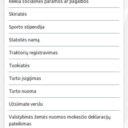
Reikia socialinės paramos ar pagalbos
Skiriatės
Sporto stipendija
Statotės namą
Traktorių registravimas
Tuokiatės
Turto įsigijimas
Turto nuoma
Užsiimate verslu
Valstybinės žemės nuomos mokesčio deklaracijų
pateikimas