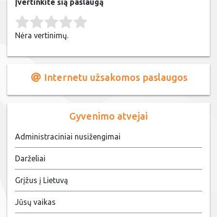
Įvertinkite šią paslaugą
Rate this item:
Submit Rating
Nėra vertinimų.
Internetu užsakomos paslaugos
Gyvenimo atvejai
Administraciniai nusižengimai
Darželiai
Grįžus į Lietuvą
Jūsų vaikas