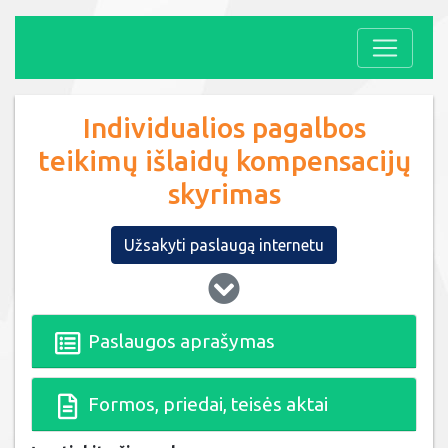
Individualios pagalbos
teikimų išlaidų kompensacijų
skyrimas
Užsakyti paslaugą internetu
Paslaugos aprašymas
Formos, priedai, teisės aktai