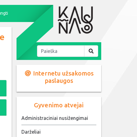
ungti
se
Internetu užsakomos
paslaugos
Gyvenimo atvejai
Administraciniai nusižengimai
Darželiai