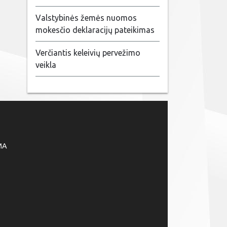
Valstybinės žemės nuomos
mokesčio deklaracijų pateikimas
Verčiantis keleivių pervežimo
veikla
MA