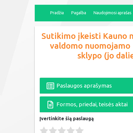
Pradžia
Pagalba
Naudojimosi aprašas
Sutikimo įkeisti Kauno 
valdomo nuomojamo ki
sklypo (jo dal
Paslaugos aprašymas
Formos, priedai, teisės aktai
Įvertinkite šią paslaugą
Rate this item:
Submit Rating