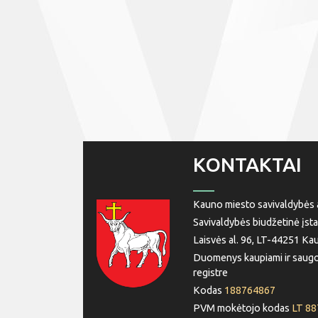
KONTAKTAI
Kauno miesto savivaldybės a
Savivaldybės biudžetinė įsta
Laisvės al. 96, LT-44251 Ka
Duomenys kaupiami ir saugo
registre
Kodas
188764867
PVM mokėtojo kodas
LT 8