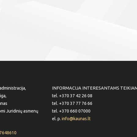
dministracija,
INFORMACIJA INTERESANTAMS TEIKIA
iga,
tel. +370 37 42 26 08
unas
tel. +370 37 77 76 66
mi Juridinių asmenų
tel. +370 660 07000
el. p.
info@kaunas.lt
87648610