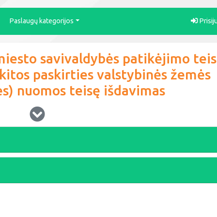
Paslaugų kategorijos
Prisij
miesto savivaldybės patikėjimo tei
tos paskirties valstybinės žemės
ies) nuomos teisę išdavimas