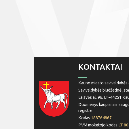
KONTAKTAI
Kauno miesto savivaldybės a
Savivaldybės biudžetinė įsta
Laisvės al. 96, LT-44251 Ka
Duomenys kaupiami ir saugo
registre
Kodas
188764867
PVM mokėtojo kodas
LT 8