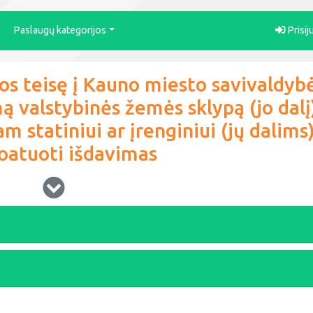
Paslaugų kategorijos
Prisij
os teisę į Kauno miesto savivaldyb
ą valstybinės žemės sklypą (jo dalį
m statiniui ar įrenginiui (jų dalims
oatuoti išdavimas