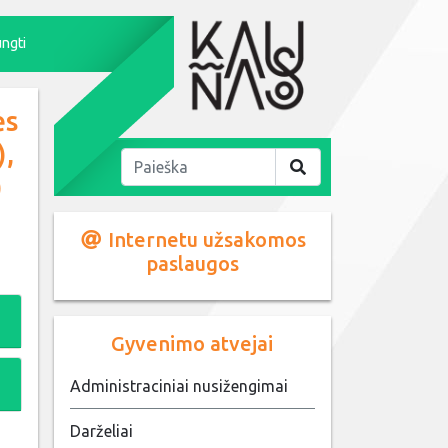
ungti
ės
),
)
Internetu užsakomos
paslaugos
Gyvenimo atvejai
Administraciniai nusižengimai
Darželiai