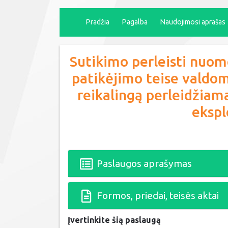
Pradžia
Pagalba
Naudojimosi aprašas
Sutikimo perleisti nuom
patikėjimo teise valdom
reikalingą perleidžiama
ekspl
Paslaugos aprašymas
Formos, priedai, teisės aktai
Įvertinkite šią paslaugą