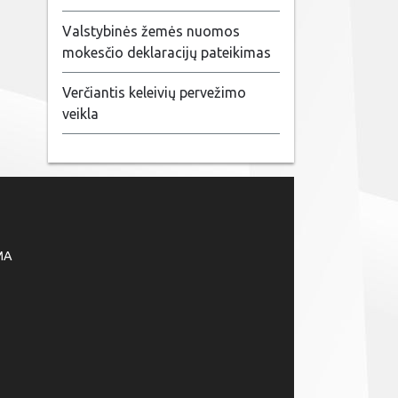
Valstybinės žemės nuomos
mokesčio deklaracijų pateikimas
Verčiantis keleivių pervežimo
veikla
MA