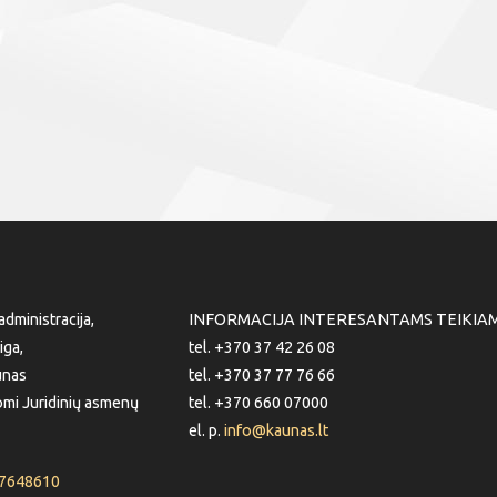
dministracija,
INFORMACIJA INTERESANTAMS TEIKIA
iga,
tel. +370 37 42 26 08
unas
tel. +370 37 77 76 66
mi Juridinių asmenų
tel. +370 660 07000
el. p.
info@kaunas.lt
87648610