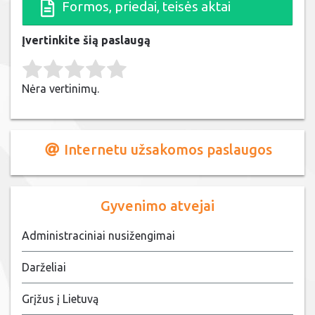
Formos, priedai, teisės aktai
Įvertinkite šią paslaugą
Rate this item:
Submit Rating
Nėra vertinimų.
Internetu užsakomos paslaugos
Gyvenimo atvejai
Administraciniai nusižengimai
Darželiai
Grįžus į Lietuvą