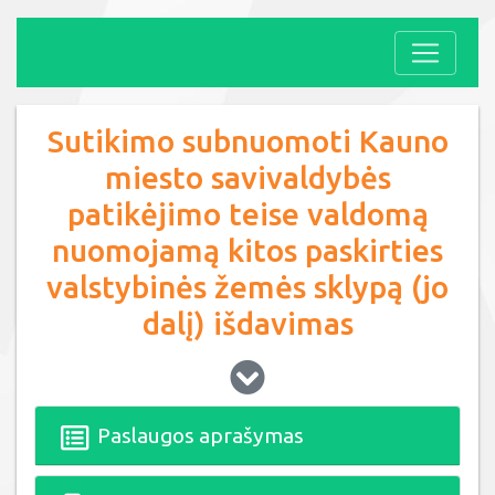
Sutikimo subnuomoti Kauno
miesto savivaldybės
patikėjimo teise valdomą
nuomojamą kitos paskirties
valstybinės žemės sklypą (jo
dalį) išdavimas
Paslaugos aprašymas