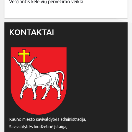
Verčiantis keleivių pervežimo veikla
KONTAKTAI
Kauno miesto savivaldybės administracija,
Savivaldybės biudžetinė įstaiga,