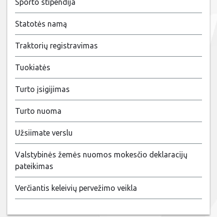
Sporto stipendija
Statotės namą
Traktorių registravimas
Tuokiatės
Turto įsigijimas
Turto nuoma
Užsiimate verslu
Valstybinės žemės nuomos mokesčio deklaracijų
pateikimas
Verčiantis keleivių pervežimo veikla