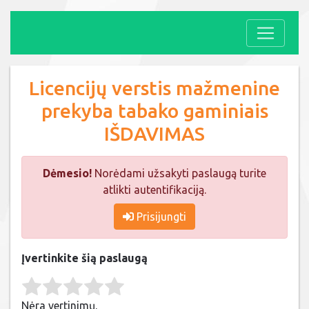
Licencijų verstis mažmenine
prekyba tabako gaminiais
IŠDAVIMAS
Dėmesio!
Norėdami užsakyti paslaugą turite
atlikti autentifikaciją.
Prisijungti
Įvertinkite šią paslaugą
Rate this item:
Submit Rating
Nėra vertinimų.