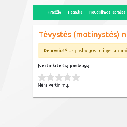
Pradžia
Pagalba
Naudojimosi aprašas
Tėvystės (motinystės) n
Dėmesio!
Šios paslaugos turinys laikina
Įvertinkite šią paslaugą
Rate this item:
Submit Rating
Nėra vertinimų.