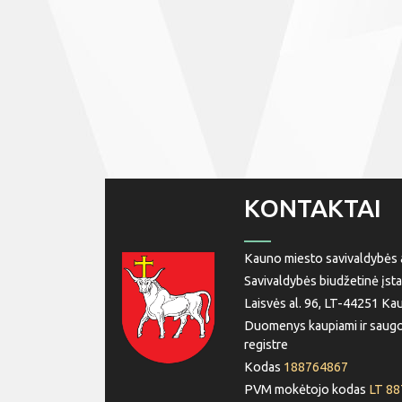
KONTAKTAI
Kauno miesto savivaldybės a
Savivaldybės biudžetinė įsta
Laisvės al. 96, LT-44251 Ka
Duomenys kaupiami ir saugo
registre
Kodas
188764867
PVM mokėtojo kodas
LT 8