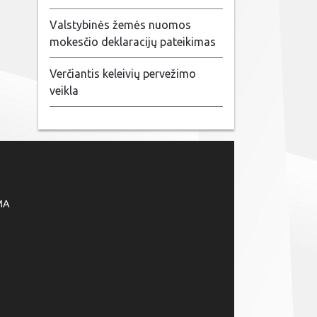
Valstybinės žemės nuomos
mokesčio deklaracijų pateikimas
Verčiantis keleivių pervežimo
veikla
MA