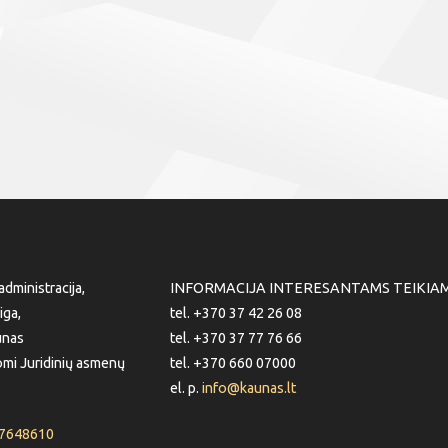
dministracija,
INFORMACIJA INTERESANTAMS TEIKIA
iga,
tel. +370 37 42 26 08
unas
tel. +370 37 77 76 66
mi Juridinių asmenų
tel. +370 660 07000
el. p.
info@kaunas.lt
87648610