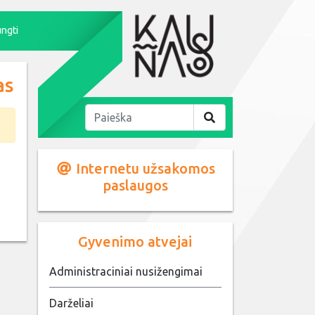
ungti
as
Internetu užsakomos
paslaugos
Gyvenimo atvejai
Administraciniai nusižengimai
Darželiai