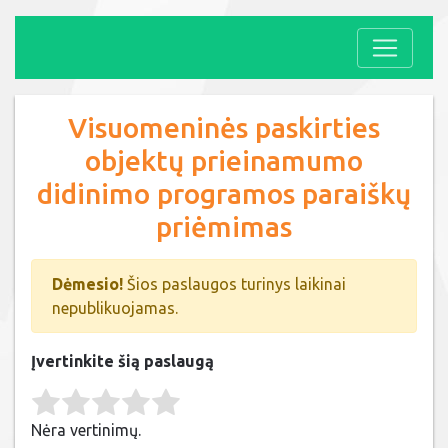
Visuomeninės paskirties
objektų prieinamumo
didinimo programos paraiškų
priėmimas
Dėmesio!
Šios paslaugos turinys laikinai
nepublikuojamas.
Įvertinkite šią paslaugą
Rate this item:
Submit Rating
Nėra vertinimų.