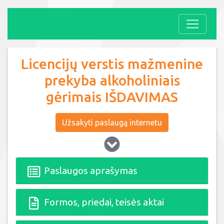
Licencijų verstis mažmenine
prekyba alkoholiniais
gėrimais IŠDAVIMAS
Užsakyti paslaugą internetu
Paslaugos aprašymas
Formos, priedai, teisės aktai