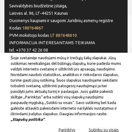
Savivaldybės biudžetinė įstaiga,
Laisvės al. 96, LT-44251 Kaunas
Duomenys kaupiami ir saugomi Juridinių asmenų registre
Kodas
188764867
PVM mokėtojo kodas
LT 887648610
INFORMACIJA INTERESANTAMS TEIKIAMA
tel. +370 37 42 26 08
tel. +370 37 77 76 66
Šioje svetainėje naudojami mūsų ir trečiųjų šalių slapukai. Jūsų
sutikimas nereikalingas dėl būtinųjų slapukų, kurie padeda mums
tel. +370 660 07000
valdyti interneto svetainę ir užtikrinti jos apsaugą, naudojimo.
el. p.
info@kaunas.lt
Norėdami naudoti statistikos, analitikos ir rinkodaros slapukus,
turime gauti jūsų sutikimą. Šiuos slapukus naudojame siekdami
SEKITE MUS
tobulinti svetainę, užtikrinti patogesnį naudojimąsi ja bei
pasiūlyti jums aktualų turinį ir paslaugas. Juos galite pakeisti
skiltyje „Parinktys“ arba sutikti visų slapukų naudojimu
paspaudę mygtuką „Sutikti su visais“. Savo sutikimą bet kada
galėsite atšaukti pakeisdami interneto naršyklės nustatymus ir
ištrindami įrašytus slapukus. Daugiau informacijos rasite:
„Slapukų politika“
.
2019 m. Kauno miesto savivaldybė.
Parinktys
Sutinku su visais