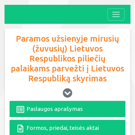
Paramos užsienyje mirusių
(žuvusių) Lietuvos
Respublikos piliečių
palaikams parvežti į Lietuvos
Respubliką skyrimas
Paslaugos aprašymas
Formos, priedai, teisės aktai