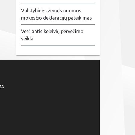
Valstybinės žemės nuomos
mokesčio deklaracijų pateikimas
Verčiantis keleivių pervežimo
veikla
MA