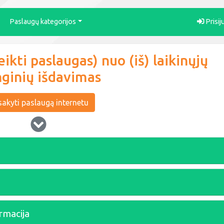
Paslaugų kategorijos
Prisij
ikti paslaugas) nuo (iš) laikinųjų
nginių išdavimas
akyti paslaugą internetu
rmacija