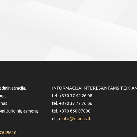
dministracija,
INFORMACIJA INTERESANTAMS TEIKIA
iga,
tel. +370 37 42 26 08
unas
tel. +370 37 77 76 66
mi Juridinių asmenų
tel. +370 660 07000
el. p.
info@kaunas.lt
87648610