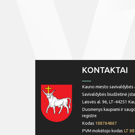
KONTAKTAI
Kauno miesto savivaldybės a
Savivaldybės biudžetinė įsta
Laisvės al. 96, LT-44251 Ka
Duomenys kaupiami ir saugo
registre
Kodas
188764867
PVM mokėtojo kodas
LT 8