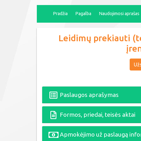
Pradžia
Pagalba
Naudojimosi aprašas
Leidimų prekiauti (te
įre
Užs
Paslaugos aprašymas
Formos, priedai, teisės aktai
Apmokėjimo už paslaugą info