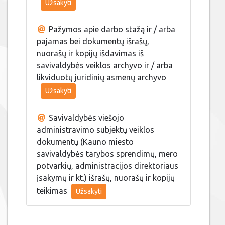
Užsakyti
Pažymos apie darbo stažą ir / arba
pajamas bei dokumentų išrašų,
nuorašų ir kopijų išdavimas iš
savivaldybės veiklos archyvo ir / arba
likviduotų juridinių asmenų archyvo
Užsakyti
Savivaldybės viešojo
administravimo subjektų veiklos
dokumentų (Kauno miesto
savivaldybės tarybos sprendimų, mero
potvarkių, administracijos direktoriaus
įsakymų ir kt.) išrašų, nuorašų ir kopijų
teikimas
Užsakyti