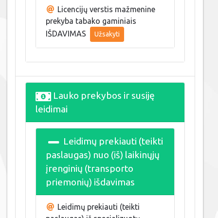
Licencijų verstis mažmenine
prekyba tabako gaminiais
IŠDAVIMAS
Užsakyti
Lauko prekybos ir susiję
leidimai
Leidimų prekiauti (teikti
paslaugas) nuo (iš) laikinųjų
įrenginių (transporto
priemonių) išdavimas
Leidimų prekiauti (teikti