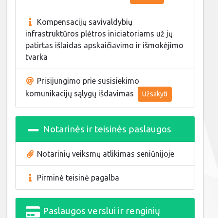
Kompensacijų savivaldybių
infrastruktūros plėtros iniciatoriams už jų
patirtas išlaidas apskaičiavimo ir išmokėjimo
tvarka
Prisijungimo prie susisiekimo
komunikacijų sąlygų išdavimas
Užsakyti
Notarinės ir teisinės paslaugos
Notarinių veiksmų atlikimas seniūnijoje
Pirminė teisinė pagalba
Paslaugos verslui ir renginių