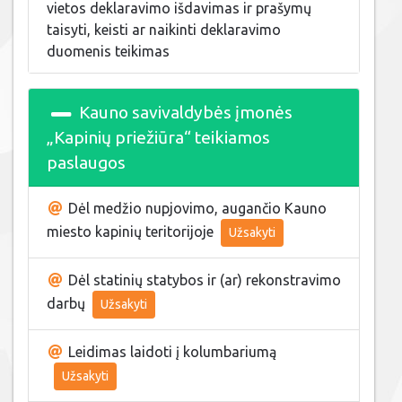
vietos deklaravimo išdavimas ir prašymų
taisyti, keisti ar naikinti deklaravimo
duomenis teikimas
Kauno savivaldybės įmonės
„Kapinių priežiūra“ teikiamos
paslaugos
Dėl medžio nupjovimo, augančio Kauno
miesto kapinių teritorijoje
Užsakyti
Dėl statinių statybos ir (ar) rekonstravimo
darbų
Užsakyti
Leidimas laidoti į kolumbariumą
Užsakyti