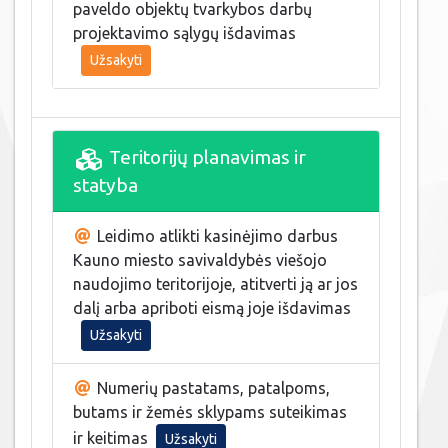
paveldo objektų tvarkybos darbų
projektavimo sąlygų išdavimas
Užsakyti
Teritorijų planavimas ir
statyba
Leidimo atlikti kasinėjimo darbus
Kauno miesto savivaldybės viešojo
naudojimo teritorijoje, atitverti ją ar jos
dalį arba apriboti eismą joje išdavimas
Užsakyti
Numerių pastatams, patalpoms,
butams ir žemės sklypams suteikimas
ir keitimas
Užsakyti