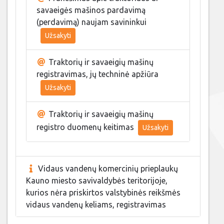
savaeigės mašinos pardavimą
(perdavimą) naujam savininkui
Užsakyti
Traktorių ir savaeigių mašinų
registravimas, jų techninė apžiūra
Užsakyti
Traktorių ir savaeigių mašinų
registro duomenų keitimas
Užsakyti
Vidaus vandenų komercinių prieplaukų
Kauno miesto savivaldybės teritorijoje,
kurios nėra priskirtos valstybinės reikšmės
vidaus vandenų keliams, registravimas