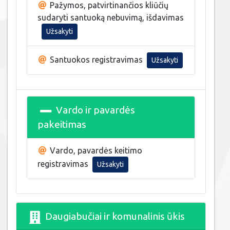
Pažymos, patvirtinančios kliūčių
sudaryti santuoką nebuvimą, išdavimas
Užsakyti
Santuokos registravimas
Užsakyti
Vardo ir pavardės
pakeitimas
Vardo, pavardės keitimo
registravimas
Užsakyti
Daugiabučiai ir komunalinis ūkis