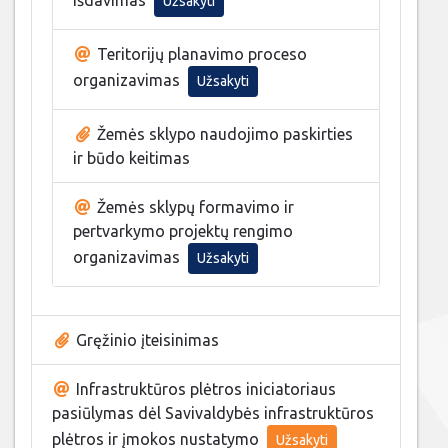
Užsakyti
Teritorijų planavimo proceso
organizavimas
Užsakyti
Žemės sklypo naudojimo paskirties
ir būdo keitimas
Žemės sklypų formavimo ir
pertvarkymo projektų rengimo
organizavimas
Užsakyti
Gręžinio įteisinimas
Infrastruktūros plėtros iniciatoriaus
pasiūlymas dėl Savivaldybės infrastruktūros
plėtros ir įmokos nustatymo
Užsakyti