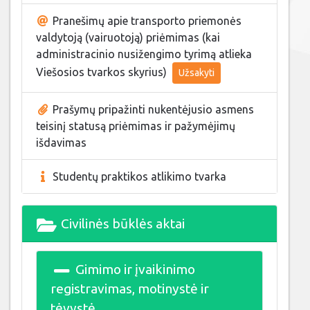
Pranešimų apie transporto priemonės
valdytoją (vairuotoją) priėmimas (kai
administracinio nusižengimo tyrimą atlieka
Viešosios tvarkos skyrius)
Užsakyti
Prašymų pripažinti nukentėjusio asmens
teisinį statusą priėmimas ir pažymėjimų
išdavimas
Studentų praktikos atlikimo tvarka
Civilinės būklės aktai
Gimimo ir įvaikinimo
registravimas, motinystė ir
tėvystė