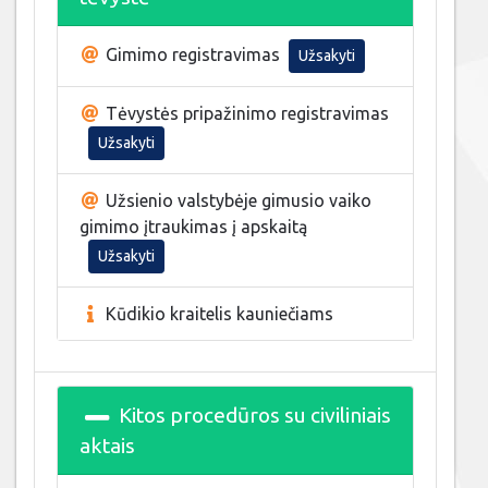
Gimimo registravimas
Užsakyti
Tėvystės pripažinimo registravimas
Užsakyti
Užsienio valstybėje gimusio vaiko
gimimo įtraukimas į apskaitą
Užsakyti
Kūdikio kraitelis kauniečiams
Kitos procedūros su civiliniais
aktais