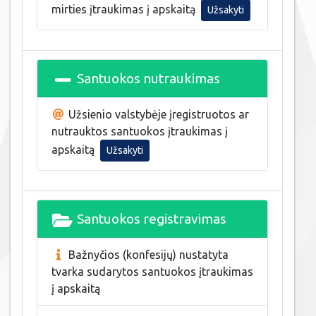
mirties įtraukimas į apskaitą
Užsakyti
Santuokos nutraukimas
Užsienio valstybėje įregistruotos ar
nutrauktos santuokos įtraukimas į
apskaitą
Užsakyti
Santuokos registravimas
Bažnyčios (konfesijų) nustatyta
tvarka sudarytos santuokos įtraukimas
į apskaitą