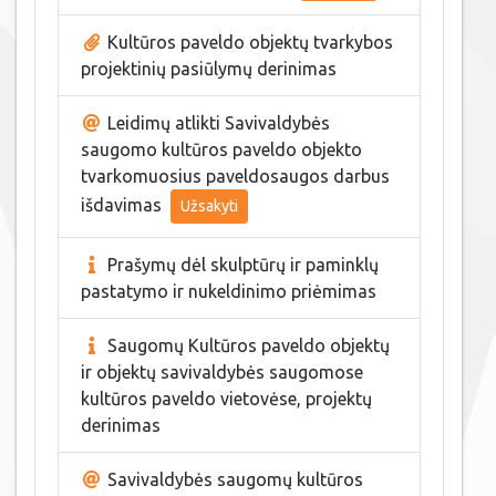
Kultūros paveldo objektų tvarkybos
projektinių pasiūlymų derinimas
Leidimų atlikti Savivaldybės
saugomo kultūros paveldo objekto
tvarkomuosius paveldosaugos darbus
išdavimas
Užsakyti
Prašymų dėl skulptūrų ir paminklų
pastatymo ir nukeldinimo priėmimas
Saugomų Kultūros paveldo objektų
ir objektų savivaldybės saugomose
kultūros paveldo vietovėse, projektų
derinimas
Savivaldybės saugomų kultūros