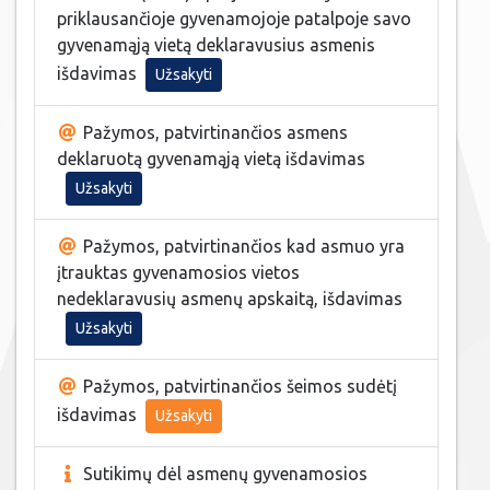
priklausančioje gyvenamojoje patalpoje savo
gyvenamąją vietą deklaravusius asmenis
išdavimas
Užsakyti
Pažymos, patvirtinančios asmens
deklaruotą gyvenamąją vietą išdavimas
Užsakyti
Pažymos, patvirtinančios kad asmuo yra
įtrauktas gyvenamosios vietos
nedeklaravusių asmenų apskaitą, išdavimas
Užsakyti
Pažymos, patvirtinančios šeimos sudėtį
išdavimas
Užsakyti
Sutikimų dėl asmenų gyvenamosios