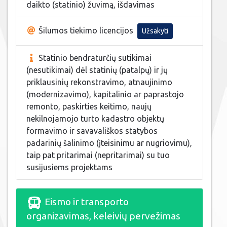
daikto (statinio) žuvimą, išdavimas
Šilumos tiekimo licencijos
Užsakyti
Statinio bendraturčių sutikimai
(nesutikimai) dėl statinių (patalpų) ir jų
priklausinių rekonstravimo, atnaujinimo
(modernizavimo), kapitalinio ar paprastojo
remonto, paskirties keitimo, naujų
nekilnojamojo turto kadastro objektų
formavimo ir savavališkos statybos
padarinių šalinimo (įteisinimu ar nugriovimu),
taip pat pritarimai (nepritarimai) su tuo
susijusiems projektams
Eismo ir transporto
organizavimas, keleivių pervežimas