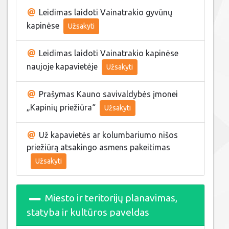
Leidimas laidoti Vainatrakio gyvūnų
kapinėse
Užsakyti
Leidimas laidoti Vainatrakio kapinėse
naujoje kapavietėje
Užsakyti
Prašymas Kauno savivaldybės įmonei
„Kapinių priežiūra“
Užsakyti
Už kapavietės ar kolumbariumo nišos
priežiūrą atsakingo asmens pakeitimas
Užsakyti
Miesto ir teritorijų planavimas,
statyba ir kultūros paveldas