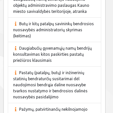
objektų administravimo paslaugas Kauno
miesto savivaldybės teritorijoje, atranka
Butų ir kitų patalpų savininkų bendrosios
nuosavybės administratorių skyrimas
(keitimas)
Daugiabučių gyvenamųjų namų bendrijų
konsultavimas kitos paskirties pastatų
priežiūros klausimais
Pastatų (patalpų, butų) ir inžinerinių
statinių bendraturčių susitarimai dėl
naudojimosi bendrąja daline nuosavybe
tvarkos nustatymo ir bendrosios dalinės
nuosavybės pasidalijimo
Pažymų, patvirtinančių nekilnojamojo