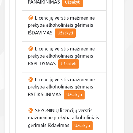
PANAIKINIMAS
Užsakyti
Licencijų verstis mažmenine
prekyba alkoholiniais gėrimais
IŠDAVIMAS
Užsakyti
Licencijų verstis mažmenine
prekyba alkoholiniais gėrimais
PAPILDYMAS
Užsakyti
Licencijų verstis mažmenine
prekyba alkoholiniais gėrimais
PATIKSLINIMAS
Užsakyti
SEZONINIŲ licencijų verstis
mažmenine prekyba alkoholiniais
gėrimais išdavimas
Užsakyti