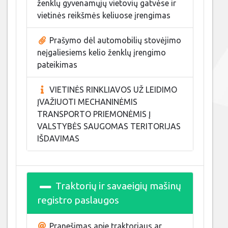
ženklų gyvenamųjų vietovių gatvėse ir
vietinės reikšmės keliuose įrengimas
Prašymo dėl automobilių stovėjimo
neįgaliesiems kelio ženklų įrengimo
pateikimas
VIETINĖS RINKLIAVOS UŽ LEIDIMO
ĮVAŽIUOTI MECHANINĖMIS
TRANSPORTO PRIEMONĖMIS Į
VALSTYBĖS SAUGOMAS TERITORIJAS
IŠDAVIMAS
Traktorių ir savaeigių mašinų
registro paslaugos
Pranešimas apie traktoriaus ar