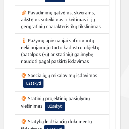
Pavadinimų gatvėms, skverams,
aikštėms suteikimas ir keitimas ir jų
geografinių charakteristikų tikslinimas
Pažymų apie naujai suformuotų
nekilnojamojo turto kadastro objektų
(patalpos (-ų) ar statinių) galimybę
naudoti pagal paskirtį išdavimas
Specialiųjų reikalavimų išdavimas
Užsakyti
Statinių projektinių pasiūlymų
viešinimas
Užsakyti
Statybą leidžiančių dokumentų
išdavimas