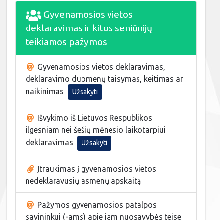
Gyvenamosios vietos
deklaravimas ir kitos seniūnijų
teikiamos pažymos
Gyvenamosios vietos deklaravimas,
deklaravimo duomenų taisymas, keitimas ar
naikinimas
Užsakyti
Išvykimo iš Lietuvos Respublikos
ilgesniam nei šešių mėnesio laikotarpiui
deklaravimas
Užsakyti
Įtraukimas į gyvenamosios vietos
nedeklaravusių asmenų apskaitą
Pažymos gyvenamosios patalpos
savininkui (-ams) apie jam nuosavybės teise