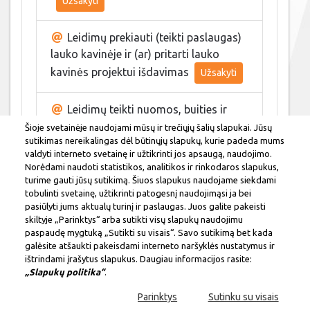
Užsakyti
Leidimų prekiauti (teikti paslaugas)
lauko kavinėje ir (ar) pritarti lauko
kavinės projektui išdavimas
Užsakyti
Leidimų teikti nuomos, buities ir
nesudėtingų atrakcionų paslaugas
Šioje svetainėje naudojami mūsų ir trečiųjų šalių slapukai. Jūsų
sutikimas nereikalingas dėl būtinųjų slapukų, kurie padeda mums
išdavimas
Užsakyti
valdyti interneto svetainę ir užtikrinti jos apsaugą, naudojimo.
Norėdami naudoti statistikos, analitikos ir rinkodaros slapukus,
turime gauti jūsų sutikimą. Šiuos slapukus naudojame siekdami
Pritarimas kioskų (paviljonų)
tobulinti svetainę, užtikrinti patogesnį naudojimąsi ja bei
viešosiose miesto vietose projektams ir
pasiūlyti jums aktualų turinį ir paslaugas. Juos galite pakeisti
naudojimo sutarčių sudarymas
skiltyje „Parinktys“ arba sutikti visų slapukų naudojimu
paspaudę mygtuką „Sutikti su visais“. Savo sutikimą bet kada
galėsite atšaukti pakeisdami interneto naršyklės nustatymus ir
ištrindami įrašytus slapukus. Daugiau informacijos rasite:
„Slapukų politika“
.
Leidimų įrengti išorinę
reklamą išdavimas
Parinktys
Sutinku su visais