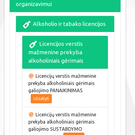
organizavimui
Alkoholio ir tabako licencijos
Licencijos verstis
mažmenine prekyba
alkoholiniais gėrimais
Licencijų verstis mažmenine
prekyba alkoholiniais gėrimais
galiojimo PANAIKINIMAS
Užsakyti
Licencijų verstis mažmenine
prekyba alkoholiniais gėrimais
galiojimo SUSTABDYMO