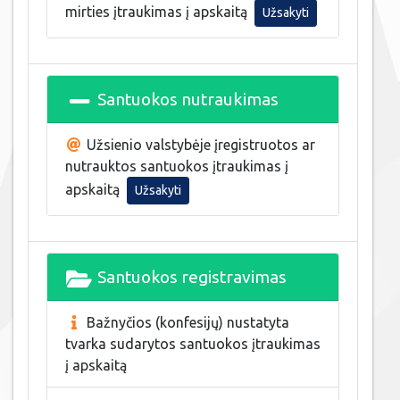
mirties įtraukimas į apskaitą
Užsakyti
Santuokos nutraukimas
Užsienio valstybėje įregistruotos ar
nutrauktos santuokos įtraukimas į
apskaitą
Užsakyti
Santuokos registravimas
Bažnyčios (konfesijų) nustatyta
tvarka sudarytos santuokos įtraukimas
į apskaitą