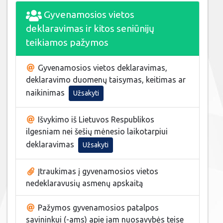
Gyvenamosios vietos
deklaravimas ir kitos seniūnijų
teikiamos pažymos
Gyvenamosios vietos deklaravimas,
deklaravimo duomenų taisymas, keitimas ar
naikinimas
Užsakyti
Išvykimo iš Lietuvos Respublikos
ilgesniam nei šešių mėnesio laikotarpiui
deklaravimas
Užsakyti
Įtraukimas į gyvenamosios vietos
nedeklaravusių asmenų apskaitą
Pažymos gyvenamosios patalpos
savininkui (-ams) apie jam nuosavybės teise