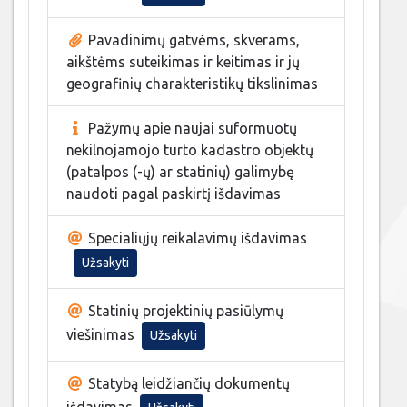
Pavadinimų gatvėms, skverams,
aikštėms suteikimas ir keitimas ir jų
geografinių charakteristikų tikslinimas
Pažymų apie naujai suformuotų
nekilnojamojo turto kadastro objektų
(patalpos (-ų) ar statinių) galimybę
naudoti pagal paskirtį išdavimas
Specialiųjų reikalavimų išdavimas
Užsakyti
Statinių projektinių pasiūlymų
viešinimas
Užsakyti
Statybą leidžiančių dokumentų
išdavimas