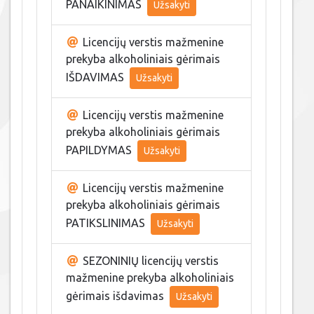
PANAIKINIMAS
Užsakyti
Licencijų verstis mažmenine
prekyba alkoholiniais gėrimais
IŠDAVIMAS
Užsakyti
Licencijų verstis mažmenine
prekyba alkoholiniais gėrimais
PAPILDYMAS
Užsakyti
Licencijų verstis mažmenine
prekyba alkoholiniais gėrimais
PATIKSLINIMAS
Užsakyti
SEZONINIŲ licencijų verstis
mažmenine prekyba alkoholiniais
gėrimais išdavimas
Užsakyti