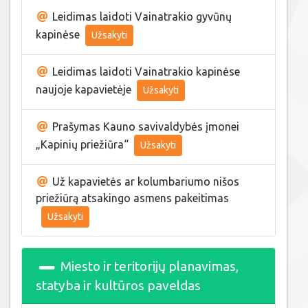
Leidimas laidoti Vainatrakio gyvūnų
kapinėse
Užsakyti
Leidimas laidoti Vainatrakio kapinėse
naujoje kapavietėje
Užsakyti
Prašymas Kauno savivaldybės įmonei
„Kapinių priežiūra“
Užsakyti
Už kapavietės ar kolumbariumo nišos
priežiūrą atsakingo asmens pakeitimas
Užsakyti
Miesto ir teritorijų planavimas,
statyba ir kultūros paveldas