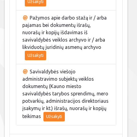
Užsakyti
Pažymos apie darbo stažą ir / arba
pajamas bei dokumentų išrašų,
nuorašų ir kopijų išdavimas iš
savivaldybės veiklos archyvo ir / arba
likviduotų juridinių asmenų archyvo
Užsakyti
Savivaldybės viešojo
administravimo subjektų veiklos
dokumentų (Kauno miesto
savivaldybės tarybos sprendimų, mero
potvarkių, administracijos direktoriaus
įsakymų ir kt.) išrašų, nuorašų ir kopijų
teikimas
Užsakyti