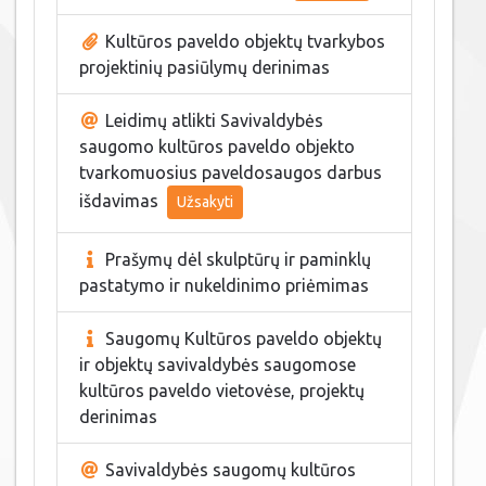
Kultūros paveldo objektų tvarkybos
projektinių pasiūlymų derinimas
Leidimų atlikti Savivaldybės
saugomo kultūros paveldo objekto
tvarkomuosius paveldosaugos darbus
išdavimas
Užsakyti
Prašymų dėl skulptūrų ir paminklų
pastatymo ir nukeldinimo priėmimas
Saugomų Kultūros paveldo objektų
ir objektų savivaldybės saugomose
kultūros paveldo vietovėse, projektų
derinimas
Savivaldybės saugomų kultūros