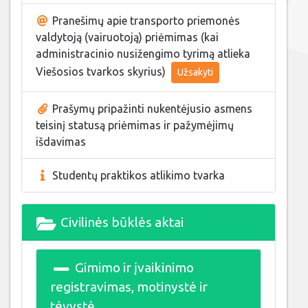
Pranešimų apie transporto priemonės
valdytoją (vairuotoją) priėmimas (kai
administracinio nusižengimo tyrimą atlieka
Viešosios tvarkos skyrius)
Užsakyti
Prašymų pripažinti nukentėjusio asmens
teisinį statusą priėmimas ir pažymėjimų
išdavimas
Studentų praktikos atlikimo tvarka
Civilinės būklės aktai
Gimimo ir įvaikinimo
registravimas, motinystė ir
tėvystė