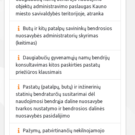
objektų administravimo paslaugas Kauno
miesto savivaldybės teritorijoje, atranka
Butų ir kitų patalpų savininkų bendrosios
nuosavybės administratorių skyrimas
(keitimas)
Daugiabučių gyvenamųjų namų bendrijų
konsultavimas kitos paskirties pastatų
priežiūros klausimais
Pastatų (patalpų, butų) ir inžinerinių
statinių bendraturčių susitarimai dėl
naudojimosi bendrąja daline nuosavybe
tvarkos nustatymo ir bendrosios dalinės
nuosavybės pasidalijimo
Pažymų, patvirtinančių nekilnojamojo