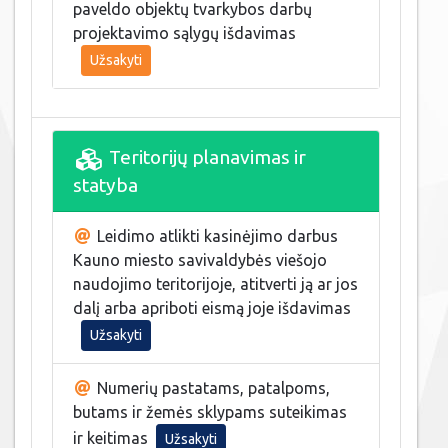
paveldo objektų tvarkybos darbų
projektavimo sąlygų išdavimas
Užsakyti
Teritorijų planavimas ir
statyba
Leidimo atlikti kasinėjimo darbus
Kauno miesto savivaldybės viešojo
naudojimo teritorijoje, atitverti ją ar jos
dalį arba apriboti eismą joje išdavimas
Užsakyti
Numerių pastatams, patalpoms,
butams ir žemės sklypams suteikimas
ir keitimas
Užsakyti