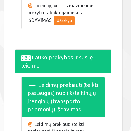
Licencijų verstis mažmenine
prekyba tabako gaminiais
IŠDAVIMAS
Užsakyti
Lauko prekybos ir susiję
leidimai
Leidimų prekiauti (teikti
paslaugas) nuo (iš) laikinųjų
įrenginių (transporto
priemonių) išdavimas
Leidimų prekiauti (teikti