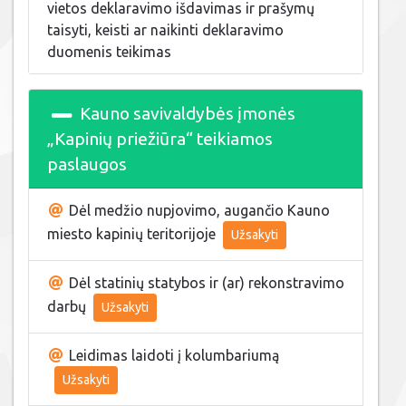
vietos deklaravimo išdavimas ir prašymų
taisyti, keisti ar naikinti deklaravimo
duomenis teikimas
Kauno savivaldybės įmonės
„Kapinių priežiūra“ teikiamos
paslaugos
Dėl medžio nupjovimo, augančio Kauno
miesto kapinių teritorijoje
Užsakyti
Dėl statinių statybos ir (ar) rekonstravimo
darbų
Užsakyti
Leidimas laidoti į kolumbariumą
Užsakyti