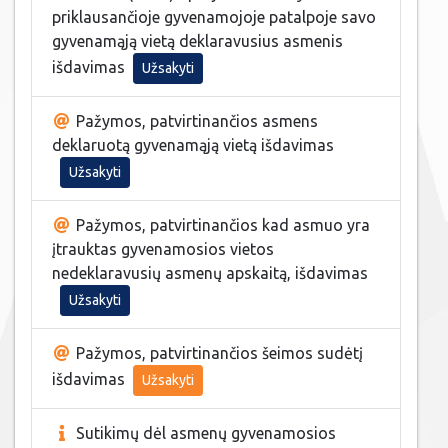
priklausančioje gyvenamojoje patalpoje savo
gyvenamąją vietą deklaravusius asmenis
išdavimas
Užsakyti
Pažymos, patvirtinančios asmens
deklaruotą gyvenamąją vietą išdavimas
Užsakyti
Pažymos, patvirtinančios kad asmuo yra
įtrauktas gyvenamosios vietos
nedeklaravusių asmenų apskaitą, išdavimas
Užsakyti
Pažymos, patvirtinančios šeimos sudėtį
išdavimas
Užsakyti
Sutikimų dėl asmenų gyvenamosios