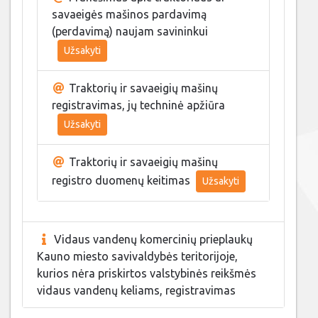
savaeigės mašinos pardavimą
(perdavimą) naujam savininkui
Užsakyti
Traktorių ir savaeigių mašinų
registravimas, jų techninė apžiūra
Užsakyti
Traktorių ir savaeigių mašinų
registro duomenų keitimas
Užsakyti
Vidaus vandenų komercinių prieplaukų
Kauno miesto savivaldybės teritorijoje,
kurios nėra priskirtos valstybinės reikšmės
vidaus vandenų keliams, registravimas