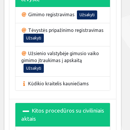
Gimimo registravimas
Užsakyti
Tėvystės pripažinimo registravimas
Užsakyti
Užsienio valstybėje gimusio vaiko
gimimo įtraukimas į apskaitą
Užsakyti
Kūdikio kraitelis kauniečiams
Kitos procedūros su civiliniais
aktais