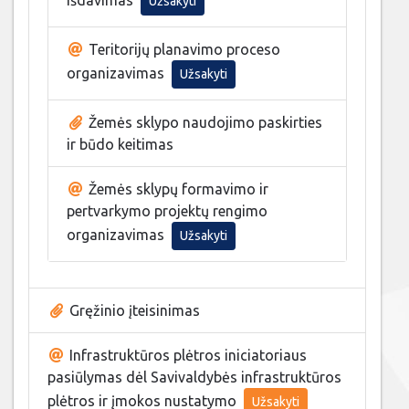
Užsakyti
Teritorijų planavimo proceso
organizavimas
Užsakyti
Žemės sklypo naudojimo paskirties
ir būdo keitimas
Žemės sklypų formavimo ir
pertvarkymo projektų rengimo
organizavimas
Užsakyti
Gręžinio įteisinimas
Infrastruktūros plėtros iniciatoriaus
pasiūlymas dėl Savivaldybės infrastruktūros
plėtros ir įmokos nustatymo
Užsakyti