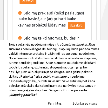
Užsakyti
Leidimų prekiauti (teikti paslaugas)
lauko kavinėje ir (ar) pritarti lauko
kavinės projektui išdavimas
Užsakyti
Leidimų teikti nuomos, buities ir
nesudėtingų atrakcionų paslaugas
Šioje svetainėje naudojami mūsų ir trečiųjų šalių slapukai. Jūsų
sutikimas nereikalingas dėl būtinųjų slapukų, kurie padeda mums
išdavimas
Užsakyti
valdyti interneto svetainę ir užtikrinti jos apsaugą, naudojimo.
Norėdami naudoti statistikos, analitikos ir rinkodaros slapukus,
turime gauti jūsų sutikimą. Šiuos slapukus naudojame siekdami
Pritarimas kioskų (paviljonų)
tobulinti svetainę, užtikrinti patogesnį naudojimąsi ja bei
viešosiose miesto vietose projektams ir
pasiūlyti jums aktualų turinį ir paslaugas. Juos galite pakeisti
naudojimo sutarčių sudarymas
skiltyje „Parinktys“ arba sutikti visų slapukų naudojimu
paspaudę mygtuką „Sutikti su visais“. Savo sutikimą bet kada
galėsite atšaukti pakeisdami interneto naršyklės nustatymus ir
ištrindami įrašytus slapukus. Daugiau informacijos rasite:
„Slapukų politika“
.
Leidimų įrengti išorinę
reklamą išdavimas
Parinktys
Sutinku su visais