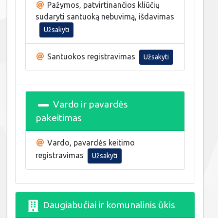
Pažymos, patvirtinančios kliūčių
sudaryti santuoką nebuvimą, išdavimas
Užsakyti
Santuokos registravimas
Užsakyti
Vardo ir pavardės
pakeitimas
Vardo, pavardės keitimo
registravimas
Užsakyti
Daugiabučiai ir komunalinis ūkis