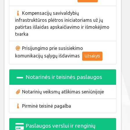
Kompensacijų savivaldybių
infrastruktūros plėtros iniciatoriams už jų
patirtas išlaidas apskaičiavimo ir išmokėjimo
tvarka
Prisijungimo prie susisiekimo
komunikacijų sąlygų išdavimas
Užsakyti
Notarinės ir teisinės paslaugos
Notarinių veiksmų atlikimas seniūnijoje
Pirminė teisinė pagalba
Paslaugos verslui ir renginių