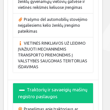
ženklų gyvenamųjų vietovių gatvėse ir
vietinės reikšmės keliuose įrengimas
Prašymo dėl automobilių stovėjimo
neįgaliesiems kelio ženklų įrengimo
pateikimas
VIETINĖS RINKLIAVOS UŽ LEIDIMO
ĮVAŽIUOTI MECHANINĖMIS
TRANSPORTO PRIEMONĖMIS Į
VALSTYBĖS SAUGOMAS TERITORIJAS
IŠDAVIMAS
Traktorių ir savaeigių mašinų
registro paslaugos
Pranešimas apie traktoriaus ar