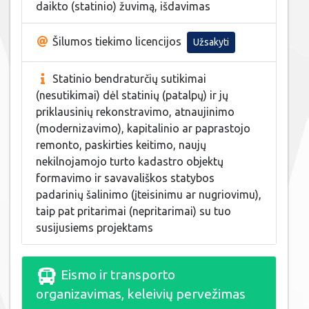
daikto (statinio) žuvimą, išdavimas
Šilumos tiekimo licencijos
Užsakyti
Statinio bendraturčių sutikimai
(nesutikimai) dėl statinių (patalpų) ir jų
priklausinių rekonstravimo, atnaujinimo
(modernizavimo), kapitalinio ar paprastojo
remonto, paskirties keitimo, naujų
nekilnojamojo turto kadastro objektų
formavimo ir savavališkos statybos
padarinių šalinimo (įteisinimu ar nugriovimu),
taip pat pritarimai (nepritarimai) su tuo
susijusiems projektams
Eismo ir transporto
organizavimas, keleivių pervežimas