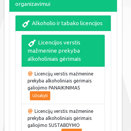
organizavimui
Alkoholio ir tabako licencijos
Licencijos verstis
mažmenine prekyba
alkoholiniais gėrimais
Licencijų verstis mažmenine
prekyba alkoholiniais gėrimais
galiojimo PANAIKINIMAS
Užsakyti
Licencijų verstis mažmenine
prekyba alkoholiniais gėrimais
galiojimo SUSTABDYMO