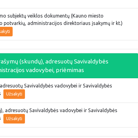
imo subjektų veiklos dokumentų (Kauno miesto
potvarkių, administracijos direktoriaus įsakymų ir kt.)
akyti
 prašymų (skundų), adresuotų Savivaldybės
istracijos vadovybei, priėmimas
adresuotų Savivaldybės vadovybei ir Savivaldybės
s
Užsakyti
, adresuotų Savivaldybės vadovybei ir Savivaldybės
s
Užsakyti