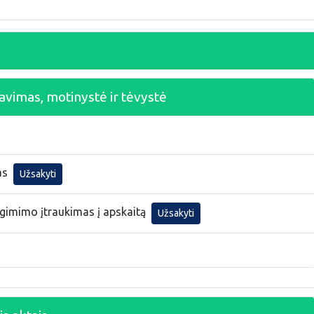
avimas, motinystė ir tėvystė
as
Užsakyti
gimimo įtraukimas į apskaitą
Užsakyti