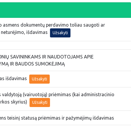
io asmens dokumentų perdavimo toliau saugoti ar
 neturėjimo, išdavimas
Užsakyti
NIŲ SAVININKAMS IR NAUDOTOJAMS APIE
YMĄ IR BAUDOS SUMOKĖJIMĄ
pas išdavimas
Užsakyti
valdytoją (vairuotoją) priėmimas (kai administracinio
rkos skyrius)
Užsakyti
ns teisinį statusą priėmimas ir pažymėjimų išdavimas