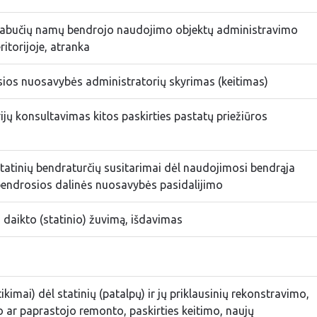
iabučių namų bendrojo naudojimo objektų administravimo
itorijoje, atranka
osios nuosavybės administratorių skyrimas (keitimas)
 konsultavimas kitos paskirties pastatų priežiūros
 statinių bendraturčių susitarimai dėl naudojimosi bendrąja
bendrosios dalinės nuosavybės pasidalijimo
daikto (statinio) žuvimą, išdavimas
kimai) dėl statinių (patalpų) ir jų priklausinių rekonstravimo,
 ar paprastojo remonto, paskirties keitimo, naujų