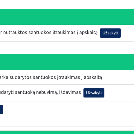
ar nutrauktos santuokos įtraukimas į apskaitą
Užsakyti
arka sudarytos santuokos įtraukimas į apskaitą
sudaryti santuoką nebuvimą, išdavimas
Užsakyti
i