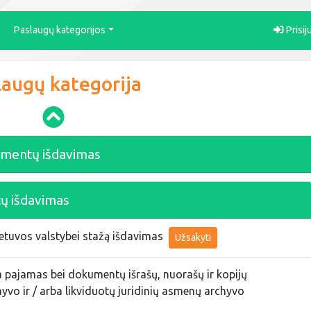
Paslaugų kategorijos
Prisij
laugų kategorija
mentų išdavimas
tų išdavimas
etuvos valstybei stažą išdavimas
Užsakyti
 pajamas bei dokumentų išrašų, nuorašų ir kopijų
yvo ir / arba likviduotų juridinių asmenų archyvo