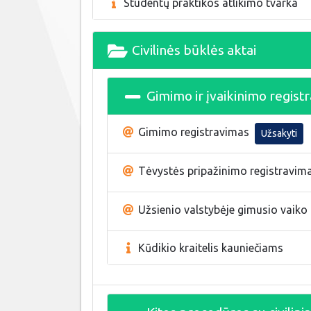
Studentų praktikos atlikimo tvarka
Civilinės būklės aktai
Gimimo ir įvaikinimo registr
Gimimo registravimas
Užsakyti
Tėvystės pripažinimo registravim
Užsienio valstybėje gimusio vaiko 
Kūdikio kraitelis kauniečiams