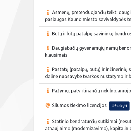
Asmenų, pretenduojančių teikti daug
paslaugas Kauno miesto savivaldybės ter
Butų ir kitų patalpų savininkų bendr
Daugiabučių gyvenamųjų namų bendrijų
klausimais
Pastatų (patalpų, butų) ir inžinerinių
daline nuosavybe tvarkos nustatymo ir 
Pažymų, patvirtinančių nekilnojamojo 
Šilumos tiekimo licencijos
Užsakyti
Statinio bendraturčių sutikimai (nesuti
atnaujinimo (modernizavimo), kapitalinio