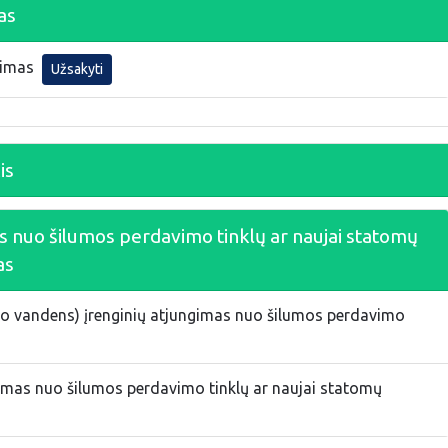
as
vimas
Užsakyti
is
s nuo šilumos perdavimo tinklų ar naujai statomų
as
što vandens) įrenginių atjungimas nuo šilumos perdavimo
gimas nuo šilumos perdavimo tinklų ar naujai statomų