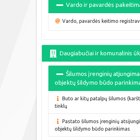
Vardo ir pavardės pakeitim
Vardo, pavardės keitimo registra
Daugiabučiai ir komunalinis ūk
Šilumos įrenginių atjungima
objektų šildymo būdo parinkim
Buto ar kitų patalpų šilumos (kar
tinklų
Pastato šilumos įrenginių atsijun
objektų šildymo būdo parinkimas