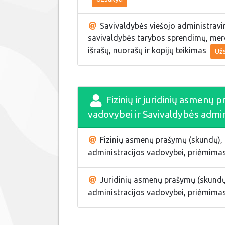
Savivaldybės viešojo administrav
savivaldybės tarybos sprendimų, mero 
išrašų, nuorašų ir kopijų teikimas
Užs
Fizinių ir juridinių asmenų
vadovybei ir Savivaldybės admin
Fizinių asmenų prašymų (skundų), 
administracijos vadovybei, priėmima
Juridinių asmenų prašymų (skundų)
administracijos vadovybei, priėmima