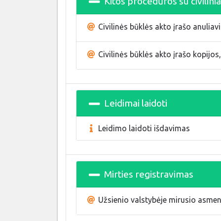
Kitos procedūros su civilinia
Civilinės būklės akto įrašo anulia
Civilinės būklės akto įrašo kopijos
Leidimai laidoti
Leidimo laidoti išdavimas
Mirties registravimas
Užsienio valstybėje mirusio asmens