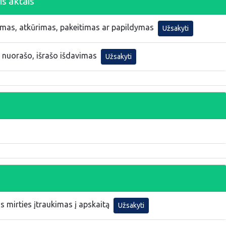
is aktais
vimas, atkūrimas, pakeitimas ar papildymas
Užsakyti
, nuorašo, išrašo išdavimas
Užsakyti
 mirties įtraukimas į apskaitą
Užsakyti