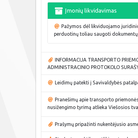
Įmonių likvidavimas
Pažymos dėl likviduojamo juridin
perduotinų toliau saugoti dokumentų
INFORMACIJA TRANSPORTO PRIEMO
ADMINISTRACINIO PROTOKOLO SURAŠ
Leidimų patekti į Savivaldybės patal
Pranešimų apie transporto priemonės 
nusižengimo tyrimą atlieka Viešosios tva
Prašymų pripažinti nukentėjusio asme