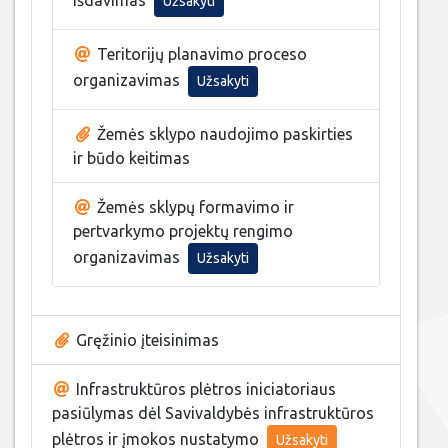
Užsakyti
Teritorijų planavimo proceso
organizavimas
Užsakyti
Žemės sklypo naudojimo paskirties
ir būdo keitimas
Žemės sklypų formavimo ir
pertvarkymo projektų rengimo
organizavimas
Užsakyti
Gręžinio įteisinimas
Infrastruktūros plėtros iniciatoriaus
pasiūlymas dėl Savivaldybės infrastruktūros
plėtros ir įmokos nustatymo
Užsakyti