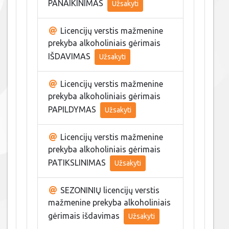
PANAIKINIMAS
Užsakyti
Licencijų verstis mažmenine
prekyba alkoholiniais gėrimais
IŠDAVIMAS
Užsakyti
Licencijų verstis mažmenine
prekyba alkoholiniais gėrimais
PAPILDYMAS
Užsakyti
Licencijų verstis mažmenine
prekyba alkoholiniais gėrimais
PATIKSLINIMAS
Užsakyti
SEZONINIŲ licencijų verstis
mažmenine prekyba alkoholiniais
gėrimais išdavimas
Užsakyti