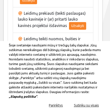
Užsakyti
Leidimų prekiauti (teikti paslaugas)
lauko kavinėje ir (ar) pritarti lauko
kavinės projektui išdavimas
Užsakyti
Leidimų teikti nuomos, buities ir
nesudėtingų atrakcionų paslaugas
Šioje svetainėje naudojami mūsų ir trečiųjų šalių slapukai. Jūsų
sutikimas nereikalingas dėl būtinųjų slapukų, kurie padeda mums
išdavimas
Užsakyti
valdyti interneto svetainę ir užtikrinti jos apsaugą, naudojimo.
Norėdami naudoti statistikos, analitikos ir rinkodaros slapukus,
turime gauti jūsų sutikimą. Šiuos slapukus naudojame siekdami
Pritarimas kioskų (paviljonų)
tobulinti svetainę, užtikrinti patogesnį naudojimąsi ja bei
viešosiose miesto vietose projektams ir
pasiūlyti jums aktualų turinį ir paslaugas. Juos galite pakeisti
naudojimo sutarčių sudarymas
skiltyje „Parinktys“ arba sutikti visų slapukų naudojimu
paspaudę mygtuką „Sutikti su visais“. Savo sutikimą bet kada
galėsite atšaukti pakeisdami interneto naršyklės nustatymus ir
ištrindami įrašytus slapukus. Daugiau informacijos rasite:
„Slapukų politika“
.
Leidimų įrengti išorinę
reklamą išdavimas
Parinktys
Sutinku su visais