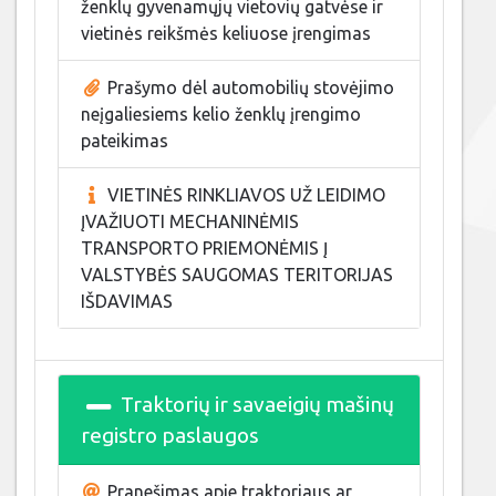
ženklų gyvenamųjų vietovių gatvėse ir
vietinės reikšmės keliuose įrengimas
Prašymo dėl automobilių stovėjimo
neįgaliesiems kelio ženklų įrengimo
pateikimas
VIETINĖS RINKLIAVOS UŽ LEIDIMO
ĮVAŽIUOTI MECHANINĖMIS
TRANSPORTO PRIEMONĖMIS Į
VALSTYBĖS SAUGOMAS TERITORIJAS
IŠDAVIMAS
Traktorių ir savaeigių mašinų
registro paslaugos
Pranešimas apie traktoriaus ar