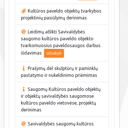
Kultūros paveldo objektų tvarkybos
projektinių pasiūlymų derinimas
Leidimų atlikti Savivaldybės
saugomo kultūros paveldo objekto
tvarkomuosius paveldosaugos darbus
išdavimas
Užsakyti
Prašymų dėl skulptūrų ir paminklų
pastatymo ir nukeldinimo priėmimas
Saugomų Kultūros paveldo objektų
ir objektų savivaldybės saugomose
kultūros paveldo vietovėse, projektų
derinimas
Savivaldybės saugomų kultūros