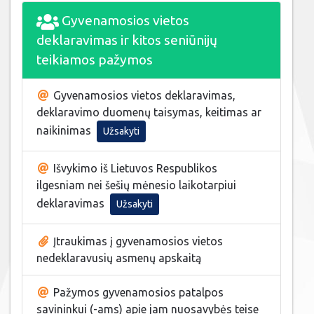
Gyvenamosios vietos
deklaravimas ir kitos seniūnijų
teikiamos pažymos
Gyvenamosios vietos deklaravimas,
deklaravimo duomenų taisymas, keitimas ar
naikinimas
Užsakyti
Išvykimo iš Lietuvos Respublikos
ilgesniam nei šešių mėnesio laikotarpiui
deklaravimas
Užsakyti
Įtraukimas į gyvenamosios vietos
nedeklaravusių asmenų apskaitą
Pažymos gyvenamosios patalpos
savininkui (-ams) apie jam nuosavybės teise