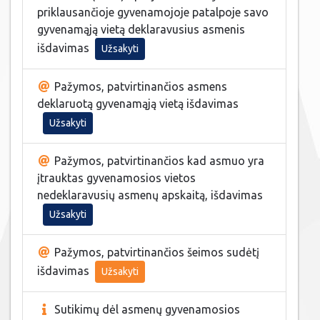
priklausančioje gyvenamojoje patalpoje savo
gyvenamąją vietą deklaravusius asmenis
išdavimas
Užsakyti
Pažymos, patvirtinančios asmens
deklaruotą gyvenamąją vietą išdavimas
Užsakyti
Pažymos, patvirtinančios kad asmuo yra
įtrauktas gyvenamosios vietos
nedeklaravusių asmenų apskaitą, išdavimas
Užsakyti
Pažymos, patvirtinančios šeimos sudėtį
išdavimas
Užsakyti
Sutikimų dėl asmenų gyvenamosios