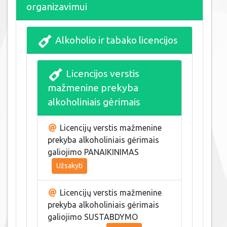
organizavimui
Alkoholio ir tabako licencijos
Licencijos verstis
mažmenine prekyba
alkoholiniais gėrimais
Licencijų verstis mažmenine
prekyba alkoholiniais gėrimais
galiojimo PANAIKINIMAS
Užsakyti
Licencijų verstis mažmenine
prekyba alkoholiniais gėrimais
galiojimo SUSTABDYMO