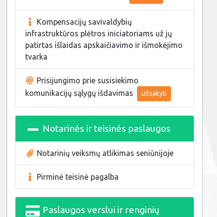
Kompensacijų savivaldybių
infrastruktūros plėtros iniciatoriams už jų
patirtas išlaidas apskaičiavimo ir išmokėjimo
tvarka
Prisijungimo prie susisiekimo
komunikacijų sąlygų išdavimas
Užsakyti
Notarinės ir teisinės paslaugos
Notarinių veiksmų atlikimas seniūnijoje
Pirminė teisinė pagalba
Paslaugos verslui ir renginių