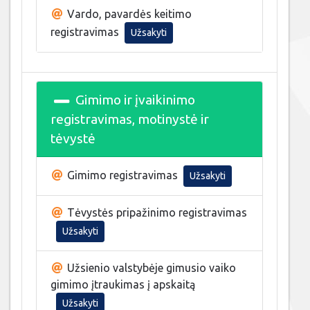
Vardo, pavardės keitimo
registravimas
Užsakyti
Gimimo ir įvaikinimo
registravimas, motinystė ir
tėvystė
Gimimo registravimas
Užsakyti
Tėvystės pripažinimo registravimas
Užsakyti
Užsienio valstybėje gimusio vaiko
gimimo įtraukimas į apskaitą
Užsakyti