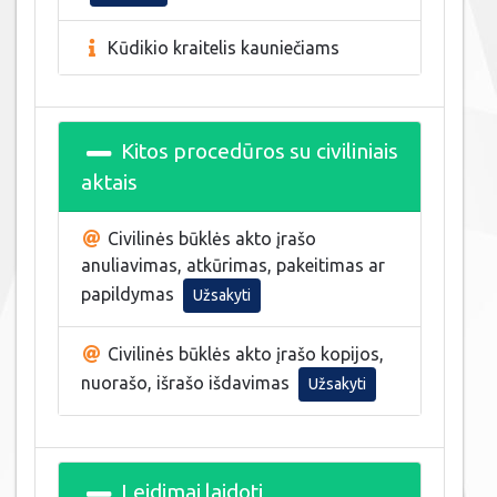
Kūdikio kraitelis kauniečiams
Kitos procedūros su civiliniais
aktais
Civilinės būklės akto įrašo
anuliavimas, atkūrimas, pakeitimas ar
papildymas
Užsakyti
Civilinės būklės akto įrašo kopijos,
nuorašo, išrašo išdavimas
Užsakyti
Leidimai laidoti