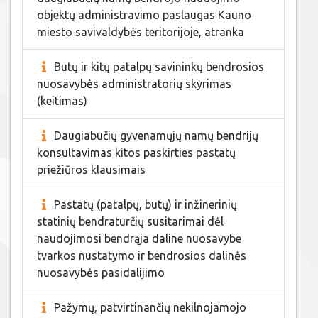
objektų administravimo paslaugas Kauno
miesto savivaldybės teritorijoje, atranka
Butų ir kitų patalpų savininkų bendrosios
nuosavybės administratorių skyrimas
(keitimas)
Daugiabučių gyvenamųjų namų bendrijų
konsultavimas kitos paskirties pastatų
priežiūros klausimais
Pastatų (patalpų, butų) ir inžinerinių
statinių bendraturčių susitarimai dėl
naudojimosi bendrąja daline nuosavybe
tvarkos nustatymo ir bendrosios dalinės
nuosavybės pasidalijimo
Pažymų, patvirtinančių nekilnojamojo