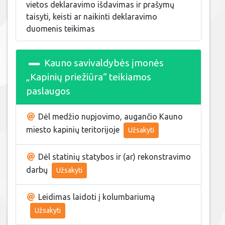
vietos deklaravimo išdavimas ir prašymų
taisyti, keisti ar naikinti deklaravimo
duomenis teikimas
Kauno savivaldybės įmonės
„Kapinių priežiūra“ teikiamos
paslaugos
Dėl medžio nupjovimo, augančio Kauno
miesto kapinių teritorijoje
Užsakyti
Dėl statinių statybos ir (ar) rekonstravimo
darbų
Užsakyti
Leidimas laidoti į kolumbariumą
Užsakyti