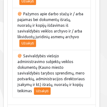
Užsakyti
Pažymos apie darbo stažą ir / arba
pajamas bei dokumentų išrašų,
nuorašų ir kopijų išdavimas iš
savivaldybės veiklos archyvo ir / arba
likviduotų juridinių asmenų archyvo
Užsakyti
Savivaldybės viešojo
administravimo subjektų veiklos
dokumentų (Kauno miesto
savivaldybės tarybos sprendimų, mero
potvarkių, administracijos direktoriaus
įsakymų ir kt.) išrašų, nuorašų ir kopijų
teikimas
Užsakyti