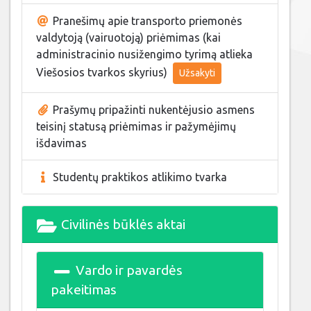
Pranešimų apie transporto priemonės
valdytoją (vairuotoją) priėmimas (kai
administracinio nusižengimo tyrimą atlieka
Viešosios tvarkos skyrius)
Užsakyti
Prašymų pripažinti nukentėjusio asmens
teisinį statusą priėmimas ir pažymėjimų
išdavimas
Studentų praktikos atlikimo tvarka
Civilinės būklės aktai
Vardo ir pavardės
pakeitimas