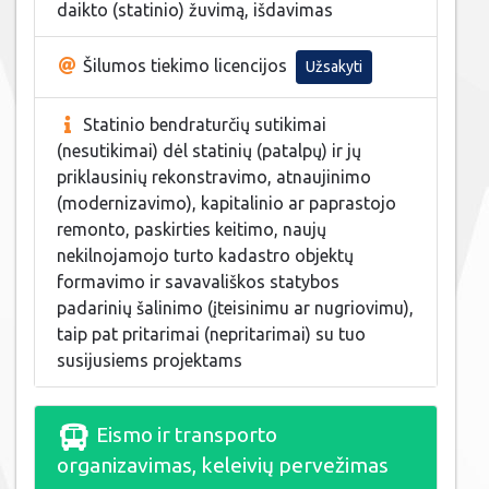
daikto (statinio) žuvimą, išdavimas
Šilumos tiekimo licencijos
Užsakyti
Statinio bendraturčių sutikimai
(nesutikimai) dėl statinių (patalpų) ir jų
priklausinių rekonstravimo, atnaujinimo
(modernizavimo), kapitalinio ar paprastojo
remonto, paskirties keitimo, naujų
nekilnojamojo turto kadastro objektų
formavimo ir savavališkos statybos
padarinių šalinimo (įteisinimu ar nugriovimu),
taip pat pritarimai (nepritarimai) su tuo
susijusiems projektams
Eismo ir transporto
organizavimas, keleivių pervežimas