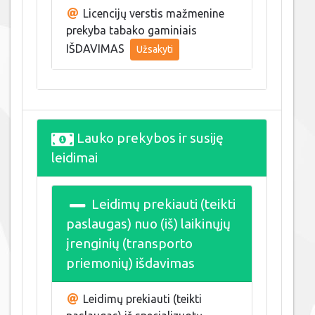
Licencijų verstis mažmenine
prekyba tabako gaminiais
IŠDAVIMAS
Užsakyti
Lauko prekybos ir susiję
leidimai
Leidimų prekiauti (teikti
paslaugas) nuo (iš) laikinųjų
įrenginių (transporto
priemonių) išdavimas
Leidimų prekiauti (teikti