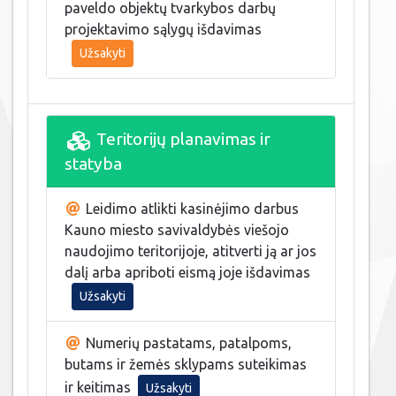
paveldo objektų tvarkybos darbų
projektavimo sąlygų išdavimas
Užsakyti
Teritorijų planavimas ir
statyba
Leidimo atlikti kasinėjimo darbus
Kauno miesto savivaldybės viešojo
naudojimo teritorijoje, atitverti ją ar jos
dalį arba apriboti eismą joje išdavimas
Užsakyti
Numerių pastatams, patalpoms,
butams ir žemės sklypams suteikimas
ir keitimas
Užsakyti