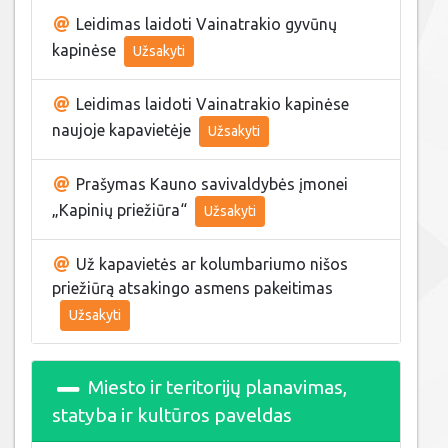
Leidimas laidoti Vainatrakio gyvūnų
kapinėse
Užsakyti
Leidimas laidoti Vainatrakio kapinėse
naujoje kapavietėje
Užsakyti
Prašymas Kauno savivaldybės įmonei
„Kapinių priežiūra“
Užsakyti
Už kapavietės ar kolumbariumo nišos
priežiūrą atsakingo asmens pakeitimas
Užsakyti
Miesto ir teritorijų planavimas,
statyba ir kultūros paveldas