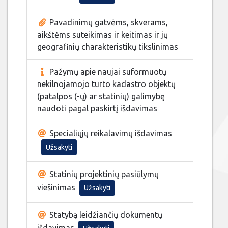
Pavadinimų gatvėms, skverams,
aikštėms suteikimas ir keitimas ir jų
geografinių charakteristikų tikslinimas
Pažymų apie naujai suformuotų
nekilnojamojo turto kadastro objektų
(patalpos (-ų) ar statinių) galimybę
naudoti pagal paskirtį išdavimas
Specialiųjų reikalavimų išdavimas
Užsakyti
Statinių projektinių pasiūlymų
viešinimas
Užsakyti
Statybą leidžiančių dokumentų
išdavimas