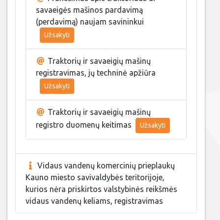
savaeigės mašinos pardavimą
(perdavimą) naujam savininkui
Užsakyti
Traktorių ir savaeigių mašinų
registravimas, jų techninė apžiūra
Užsakyti
Traktorių ir savaeigių mašinų
registro duomenų keitimas
Užsakyti
Vidaus vandenų komercinių prieplaukų
Kauno miesto savivaldybės teritorijoje,
kurios nėra priskirtos valstybinės reikšmės
vidaus vandenų keliams, registravimas